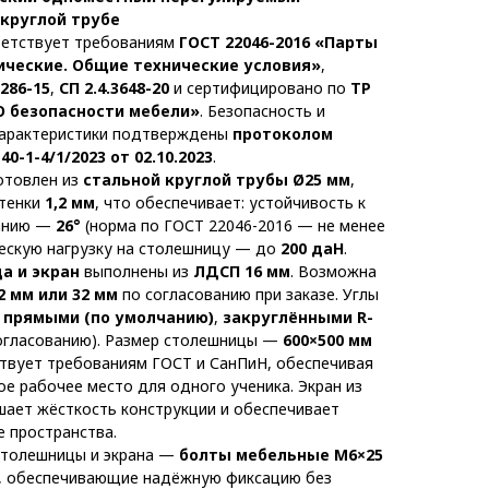
 круглой трубе
ветствует требованиям
ГОСТ 22046-2016 «Парты
ические. Общие технические условия»
,
3286-15
,
СП 2.4.3648-20
и сертифицировано по
ТР
«О безопасности мебели»
. Безопасность и
характеристики подтверждены
протоколом
0-1-4/1/2023 от 02.10.2023
.
отовлен из
стальной круглой трубы Ø25 мм
,
тенки
1,2 мм
, что обеспечивает: устойчивость к
анию —
26°
(норма по ГОСТ 22046-2016 — не менее
ческую нагрузку на столешницу — до
200 даН
.
а и экран
выполнены из
ЛДСП 16 мм
. Возможна
2 мм или 32 мм
по согласованию при заказе. Углы
:
прямыми (по умолчанию)
,
закруглёнными R-
огласованию). Размер столешницы —
600×500 мм
твует требованиям ГОСТ и СанПиН, обеспечивая
е рабочее место для одного ученика. Экран из
ает жёсткость конструкции и обеспечивает
е пространства.
столешницы и экрана —
болты мебельные М6×25
, обеспечивающие надёжную фиксацию без