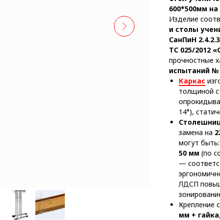
600*500мм на
Изделие соот
и столы учен
СанПиН 2.4.2.
ТС 025/2012 
прочностные 
испытаний № 4
Каркас
изг
толщиной с
опрокидыв
14°), стати
Столешниц
замена на
2
могут быть
50 мм
(по с
— соответс
эргономично
ЛДСП повыш
зонировани
Крепление 
мм + гайка