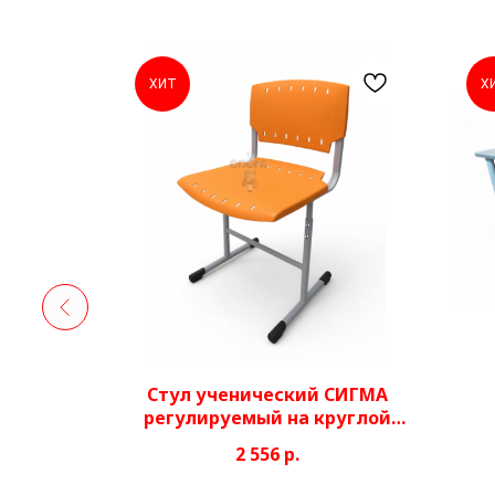
ХИТ
Х
гкая со
Стул ученический СИГМА
регулируемый на круглой
трубе (пластик)
2 556
р.