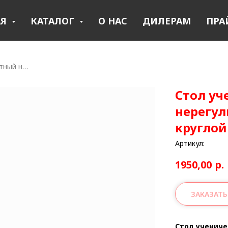
АЯ
КАТАЛОГ
О НАС
ДИЛЕРАМ
ПРА
Стол ученический одноместный нерегулируемый 600*500мм на круглой трубе
Стол у
нерегул
круглой
Артикул:
1950,00
р.
ЗАКАЗАТЬ
Стол ученич