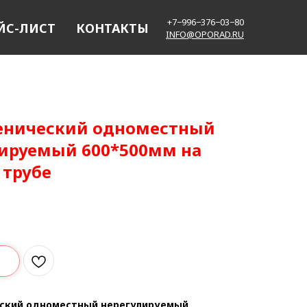
+7−996−376−03−80
ЙС-ЛИСТ
КОНТАКТЫ
INFO@OPORAD.RU
ченический одноместный
ируемый 600*500мм на
 трубе
еский одноместный нерегулируемый