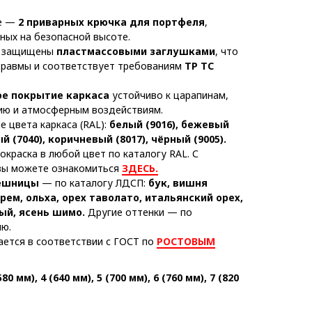
те —
2 приварных крючка для портфеля
,
ных на безопасной высоте.
б защищены
пластмассовыми заглушками
, что
травмы и соответствует требованиям
ТР ТС
е покрытие каркаса
устойчиво к царапинам,
ию и атмосферным воздействиям.
 цвета каркаса (RAL):
белый (9016), бежевый
ый (7040), коричневый (8017), чёрный (9005).
краска в любой цвет по каталогу RAL. С
вы можете ознакомиться
ЗДЕСЬ.
лешницы
— по каталогу ЛДСП:
бук, вишня
рем, ольха, орех таволато, итальянский орех,
ый, ясень шимо.
Другие оттенки — по
ию.
ается в соответствии с ГОСТ по
РОСТОВЫМ
580 мм), 4 (640 мм), 5 (700 мм), 6 (760 мм), 7 (820