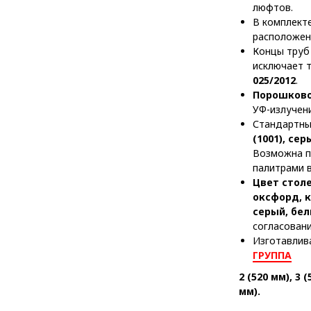
люфтов.
В комплек
расположен
Концы тру
исключает 
025/2012
.
Порошково
УФ-излучен
Стандартные
(1001), сер
Возможна по
палитрами 
Цвет сто
оксфорд, к
серый, бел
согласован
Изготавлив
ГРУППА
2 (520 мм), 3 (
мм).