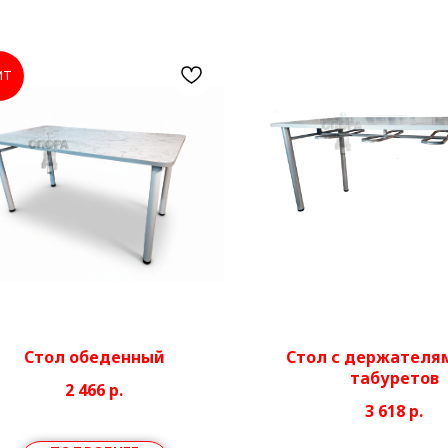
ИТ
Стол обеденный
Стол с держателя
табуретов
2 466
р.
3 618
р.