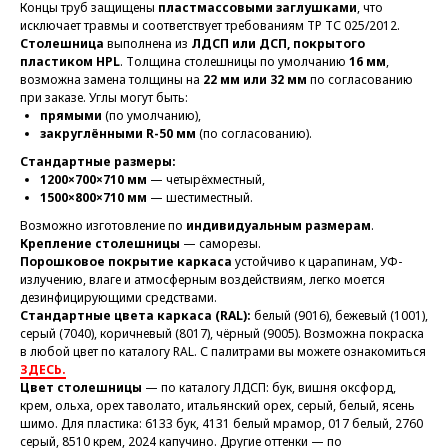
Концы труб защищены
пластмассовыми заглушками
, что
исключает травмы и соответствует требованиям ТР ТС 025/2012.
Столешница
выполнена из
ЛДСП или ДСП, покрытого
пластиком HPL
. Толщина столешницы по умолчанию
16 мм
,
возможна замена толщины на
22 мм или 32 мм
по согласованию
при заказе. Углы могут быть:
прямыми
(по умолчанию),
закруглёнными R-50 мм
(по согласованию).
Стандартные размеры:
1200×700×710 мм
— четырёхместный,
1500×800×710 мм
— шестиместный.
Возможно изготовление по
индивидуальным размерам
.
Крепление столешницы
— саморезы.
Порошковое покрытие каркаса
устойчиво к царапинам, УФ-
излучению, влаге и атмосферным воздействиям, легко моется
дезинфицирующими средствами.
Стандартные цвета каркаса (RAL):
белый (9016), бежевый (1001),
серый (7040), коричневый (8017), чёрный (9005). Возможна покраска
в любой цвет по каталогу RAL. С палитрами вы можете ознакомиться
ЗДЕСЬ.
Цвет столешницы
— по каталогу ЛДСП: бук, вишня оксфорд,
крем, ольха, орех таволато, итальянский орех, серый, белый, ясень
шимо. Для пластика: 6133 бук, 4131 белый мрамор, 017 белый, 2760
серый, 8510 крем, 2024 капучино. Другие оттенки — по