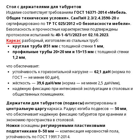
Стол с держателями для табуретов
Изделие соответствует требованиям
ГОСТ 16371-2014 «Мебель.
Общие технические условия»
,
СанПиН 2.3/2.4.3590-20
и
сертифицировано по
ТР ТС 025/2012 «О безопасности мебели»
.
Безопасность и прочностные характеристики подтверждены
протоколом испытаний №
40-1-6/1/2023 от 02.10.2023
.
Каркас
разборный, изготовлен из стальных труб:
круглая труба Ø51 мм
с толщиной стенки
1 мм
,
профильные трубы 20×20 мм и 15×15 мм
с толщиной стенки
1,2 мм
,
что обеспечивает:
устойчивость к горизонтальной нагрузке —
62,1 даН
(норма по
ГОСТ — не менее 60 даН),
жёсткость —
39,6 даН/мм
(норма — не менее 2,5 даН/мм),
надёжную фиксацию при интенсивной эксплуатации в столовых и
общественных помещениях.
Держатели для табуретов (подвесы)
интегрированы в
центральную царгу
каркаса. Радиус изгиба подвесов —
50 мм
,
что обеспечивает надёжную фиксацию табуретов при хранении и
экономию пространства в столовой.
Ножки
оснащены
регулируемыми пластиковыми
подпятниками 0–50 мм
— компенсация неровностей пола,
устойчивость по ГОСТ 19917-2014.