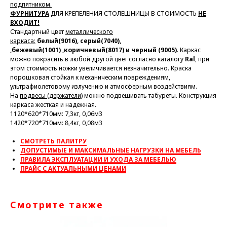
подпятником.
ФУРНИТУРА
ДЛЯ КРЕПЕЛЕНИЯ СТОЛЕШНИЦЫ В СТОИМОСТЬ
НЕ
ВХОДИТ!
Стандартный цвет
металлического
каркаса:
белый(9016)
,
серый(7040),
,бежевый(1001)
,
коричневый(8017) и черный (9005)
. Каркас
можно покрасить в любой другой цвет согласно каталогу
Ral
, при
этом стоимость ножки увеличивается незначительно. Краска
порошковая стойкая к механическим повреждениям,
ультрафиолетовому излучению и атмосферным воздействиям.
На
подвесы (держатели)
можно подвешивать табуреты. Конструкция
каркаса жесткая и надежная.
1120*620*710мм: 7,3кг, 0,06м3
1420*720*710мм: 8,4кг, 0,08м3
СМОТРЕТЬ ПАЛИТРУ
ДОПУСТИМЫЕ И МАКСИМАЛЬНЫЕ НАГРУЗКИ НА МЕБЕЛЬ
ПРАВИЛА ЭКСПЛУАТАЦИИ И УХОДА ЗА МЕБЕЛЬЮ
ПРАЙС С АКТУАЛЬНЫМИ ЦЕНАМИ
Смотрите также