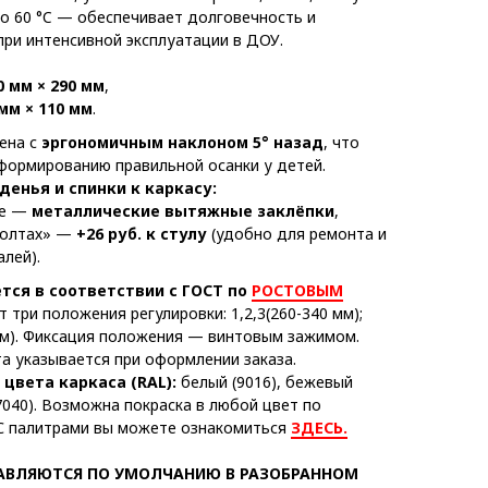
о 60 °C — обеспечивает долговечность и
при интенсивной эксплуатации в ДОУ.
0 мм × 290 мм
,
мм × 110 мм
.
ена с
эргономичным наклоном 5° назад
, что
формированию правильной осанки у детей.
денья и спинки к каркасу:
ое —
металлические вытяжные заклёпки
,
болтах» —
+26 руб. к стулу
(удобно для ремонта и
лей).
тся в соответствии с ГОСТ по
РОСТОВЫМ
т три положения регулировки: 1,2,3(260-340 мм);
 мм). Фиксация положения — винтовым зажимом.
а указывается при оформлении заказа.
цвета каркаса (RAL):
белый (9016), бежевый
(7040). Возможна покраска в любой цвет по
 С палитрами вы можете ознакомиться
ЗДЕСЬ.
АВЛЯЮТСЯ ПО УМОЛЧАНИЮ В РАЗОБРАННОМ