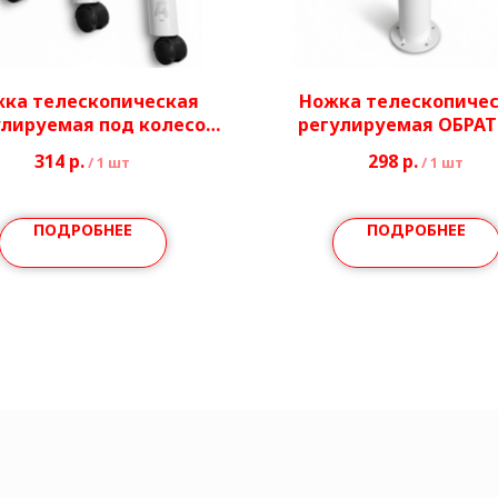
ка телескопическая
Ножка телескопиче
улируемая под колесо
регулируемая ОБРА
Ø40/51 мм
Ø40/51 мм
314
р.
298
р.
/
1 шт
/
1 шт
ПОДРОБНЕЕ
ПОДРОБНЕЕ