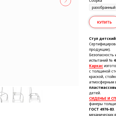
Сборка
КУПИТЬ
Стул детски
Сертифициров
продукции).
Безопасность 
испытаний №
4
Каркас
изгото
с толщиной ст
краской, стой
атмосферным 
пластмассов
детей.
СИДЕНЬЕ И С
фанеры толщ
ГОСТ 4976-83
.
механических в