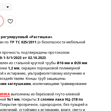
й регулируемый «Растишка»
ан по
ТР ТС 025/2011
(о безопасности мебельной
и прочность подтверждены протоколом
0-1-5/1/2023 от 02.10.2023
.
влен из стальной круглой трубы
Ø16 мм и Ø20 мм
енки
1,2 мм
, окрашен порошковой полимерной
кой к истиранию, ультрафиолетовому излучению и
воздействиям. Концы труб защищены
ыми заглушками
, исключающими травмирование
ПИНКА
выполнены из берёзовой гнуто-клеёной
иной
9±1 мм
, покрыты
3 слоями лака НЦ-218 по
 Покрытие прозрачное, однородное, без пузырей и
ключений, устойчиво к истиранию, влаге, свету и