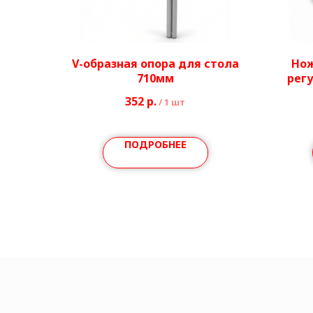
V-образная опора для стола
Нож
710мм
рег
352
р.
/
1 шт
ПОДРОБНЕЕ