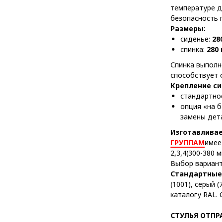
температуре д
безопасность 
Размеры:
сиденье:
28
спинка:
280 
Спинка выполн
способствует 
Крепление си
стандартн
опция «на 
замены дета
Изготавливае
ГРУППАМ
имее
2,3,4(300-380
Выбор вариант
Стандартные 
(1001), серый 
каталогу RAL.
СТУЛЬЯ ОТПР