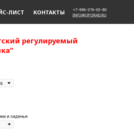
+7−996−376−03−80
ЙС-ЛИСТ
КОНТАКТЫ
INFO@OPORAD.RU
тский регулируемый
шка"
16
нки и сиденья