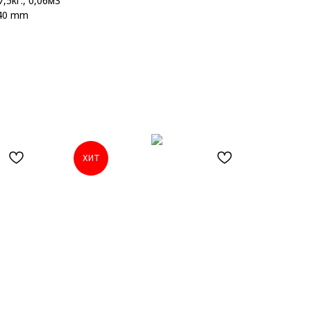
,5кг., 0,06м3
440 mm
ХИТ