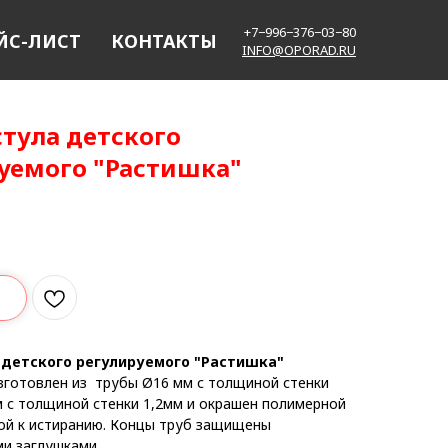
+7−996−376−03−80
ЙС-ЛИСТ
КОНТАКТЫ
INFO@OPORAD.RU
стула детского
уемого "Растишка"
 детского регулируемого "Растишка"
зготовлен из трубы Ø16 мм с толщиной стенки
м с толщиной стенки 1,2мм и окрашен полимерной
кой к истиранию. Концы труб защищены
и заглушками.