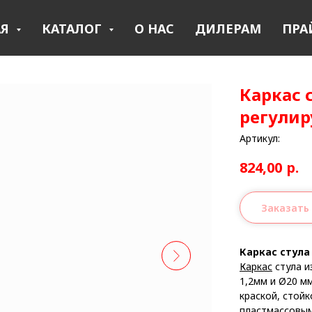
АЯ
КАТАЛОГ
О НАС
ДИЛЕРАМ
ПРА
Каркас 
регулир
Артикул:
824,00
р.
Заказать
Каркас стула
Каркас
стула и
1,2мм и Ø20 м
краской, стой
пластмассовым