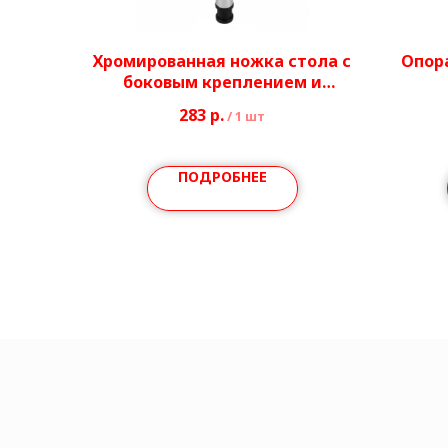
Хромированная ножка стола с
Опор
боковым креплением и
комплектацией/без
к
283
р.
/
1 шт
комплектации Ø50 мм H710-
компл
740 мм.
ПОДРОБНЕЕ