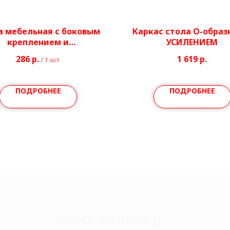
а мебельная с боковым
Каркас стола О-образ
креплением и
УСИЛЕНИЕМ
омплектацией/без
286
р.
1 619
р.
/
1 шт
ектации Ø51 мм, h710-
740 мм
ПОДРОБНЕЕ
ПОДРОБНЕЕ
ООО "ОПОРА Д"