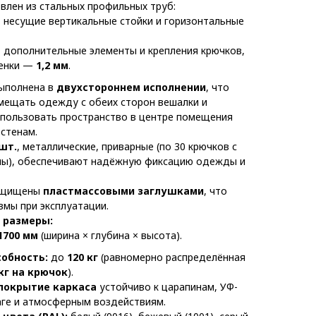
влен из стальных профильных труб:
несущие вертикальные стойки и горизонтальные
дополнительные элементы и крепления крючков,
тенки —
1,2 мм
.
выполнена в
двухстороннем исполнении
, что
мещать одежду с обеих сторон вешалки и
пользовать пространство в центре помещения
 стенам.
 шт.
, металлические, приварные (по 30 крючков с
ны), обеспечивают надёжную фиксацию одежды и
защищены
пластмассовыми заглушками
, что
вмы при эксплуатации.
 размеры:
1700 мм
(ширина × глубина × высота).
обность:
до
120 кг
(равномерно распределённая
 кг на крючок
).
покрытие каркаса
устойчиво к царапинам, УФ-
аге и атмосферным воздействиям.