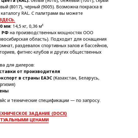
цвета (RAL):
белый (9016), бежевый (1001), серый
евый (8017), чёрный (9005). Возможна покраска в
 каталогу RAL. С палитрами вы можете
ЗДЕСЬ.
00 мм
: 14,5 кг, 0,36 м³
в РФ
на производственных мощностях ООО
восибирская область). Подходит для оснащения
омнат, раздевалок спортивных залов и бассейнов,
аториев, фитнес-клубов и других общественных
а для дилеров:
ставки от производителя
экспорт в страны ЕАЭС
(Казахстан, Беларусь,
ргизия)
ены
йс и технические спецификации — по запросу.
ЕХНИЧЕСКОЕ ЗАДАНИЕ (DOCX)
КТУАЛЬНЫМИ ЦЕНАМИ