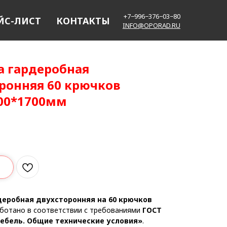
+7−996−376−03−80
ЙС-ЛИСТ
КОНТАКТЫ
INFO@OPORAD.RU
 гардеробная
ронняя 60 крючков
00*1700мм
еробная двухсторонняя на 60 крючков
ботано в соответствии с требованиями
ГОСТ
Мебель. Общие технические условия»
.