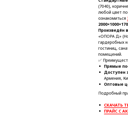
Стандартные 
(7040), коричн
любой цвет по
ознакомиться
2000×1000×17
Произведён 
«ОПОРА Д» (Но
гардеробных к
гостиниц, сан
помещений.
✅ Преимуществ
Прямые по
Доступен 
Армения, Ки
Оптовые ц
Подробный пра
СКАЧАТЬ Т
ПРАЙС С А