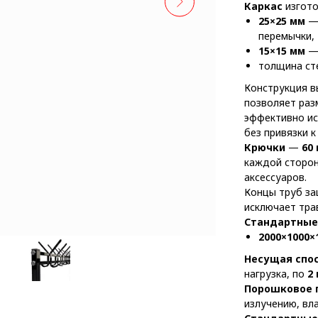
Каркас
изгото
25×25 мм
— 
перемычки,
15×15 мм
— 
толщина с
Конструкция 
позволяет раз
эффективно ис
без привязки к
Крючки
—
60
каждой сторо
аксессуаров.
Концы труб 
исключает тра
Стандартные
2000×1000×
Несущая спос
нагрузка, по
2
Порошковое 
излучению, вл