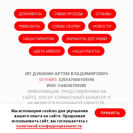
ДОКУМЕНТЫ
СХЕМА ПРОЕЗДА
ОТЗЫВЫ
РЕКВИЗИТЫ
СХЕМЫ СБОРКИ
НОВОСТИ
НАШИ ГАРАНТИИ
ВАРИАНТЫ ДОСТАВКИ
ЦВЕТА МЕБЕЛИ
НАШИ РАБОТЫ
ИП ДУБИНИН АРТЕМ ВЛАДИМИРОВИЧ
ОГРНИП
: 325547600109390
ИНН: 544506709285
ИНФОРМАЦИЯ, ПРЕДСТАВЛЕННАЯ НА
САЙТЕ, НОСИТ СПРАВОЧНЫЙ ХАРАКТЕР И
НЕ ЯВЛЯЕТСЯ ПУБЛИЧНОЙ ОФЕРТОЙ,
ОПРЕДЕЛЯЕМОЙ ПОЛОЖЕНИЯМИ СТАТЬИ
Мы используем cookies для улучшения
ПРИНЯТЬ
437 ГРАЖДАНСКОГО КОДЕКСА
вашего опыта на сайте. Продолжая
РОССИЙСКОЙ ФЕДЕРАЦИИ.
использовать сайт, вы соглашаетесь с
политикой конфиденциальности
.