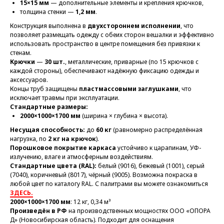
15×15 мм
— дополнительные элементы и крепления крючков,
толщина стенки —
1,2 мм
.
Конструкция выполнена в
двухстороннем исполнении
, что
позволяет размещать одежду с обеих сторон вешалки и эффективно
использовать пространство в центре помещения без привязки к
стенам.
Крючки
—
30 шт.
, металлические, приварные (по 15 крючков с
каждой стороны), обеспечивают надёжную фиксацию одежды и
аксессуаров.
Концы труб защищены
пластмассовыми заглушками
, что
исключает травмы при эксплуатации.
Стандартные размеры:
2000×1000×1700 мм
(ширина × глубина × высота).
Несущая способность:
до
60 кг
(равномерно распределённая
нагрузка, по
2 кг на крючок
).
Порошковое покрытие каркаса
устойчиво к царапинам, УФ-
излучению, влаге и атмосферным воздействиям.
Стандартные цвета (RAL):
белый (9016), бежевый (1001), серый
(7040), коричневый (8017), чёрный (9005). Возможна покраска в
любой цвет по каталогу RAL. С палитрами вы можете ознакомиться
ЗДЕСЬ.
2000×1000×1700 мм
: 12 кг, 0,34 м³
Произведён в РФ
на производственных мощностях ООО «ОПОРА
Д» (Новосибирская область). Подходит для оснащения