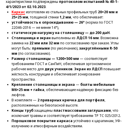
характеристики подтверждены
протоколом испытаний № 40-1-
4/1/2023 от 02.10.2023
.
Каркас
изготовлен из стальных профильных труб
20×20 мм и
25×25 мм
, толщиной стенки
1,2 мм
, что обеспечивает:
устойчивость к опрокидыванию — 26°
(норма по ГОСТ
22046-2016 — не менее 14°),
статическую нагрузку на столешницу — до 200 даН
.
Столешница и экран
выполнены из
ЛДСП 16 мм
. Возможна
замена на
22 мм или 32 мм
по согласованию при заказе. Углы
могут быть:
прямыми
(по умолчанию),
закруглёнными R-50
мм
(по согласованию).
Размер столешницы — 1200×500 мм
— соответствует
требованиям ГОСТ и СанПиН, обеспечивая эргономичное
рабочее место для
двух учеников
.
Экран из ЛДСП
повышает
жёсткость конструкции и обеспечивает зонирование
пространства.
Крепление столешницы и экрана
—
болты мебельные
М6×25 мм + гайка
, обеспечивающие надёжную фиксацию без
люфтов.
В комплекте —
2 приварных крючка для портфеля
,
расположенных на безопасной высоте.
Концы труб
защищены
пластмассовыми заглушками
, что
исключает травмы и соответствует требованиям ТР ТС 025/2012.
Порошковое покрытие каркаса
устойчиво к царапинам, УФ-
излучению и атмосферным воздействиям.