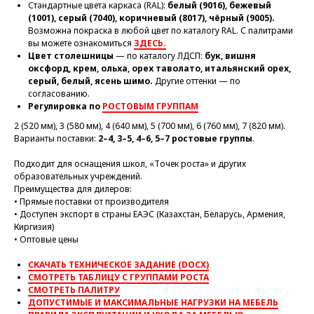
Стандартные цвета каркаса (RAL):
белый (9016), бежевый
(1001), серый (7040), коричневый (8017), чёрный (9005).
Возможна покраска в любой цвет по каталогу RAL. С палитрами
вы можете ознакомиться
ЗДЕСЬ.
Цвет столешницы
— по каталогу ЛДСП:
бук, вишня
оксфорд, крем, ольха, орех таволато, итальянский орех,
серый, белый, ясень шимо.
Другие оттенки — по
согласованию.
Регулировка по
РОСТОВЫМ ГРУППАМ
2 (520 мм), 3 (580 мм), 4 (640 мм), 5 (700 мм), 6 (760 мм), 7 (820 мм).
Варианты поставки:
2–4, 3–5, 4–6, 5–7 ростовые группы
.
Подходит для оснащения школ, «Точек роста» и других
образовательных учреждений.
Преимущества для дилеров:
• Прямые поставки от производителя
• Доступен экспорт в страны ЕАЭС (Казахстан, Беларусь, Армения,
Киргизия)
• Оптовые цены
СКАЧАТЬ ТЕХНИЧЕСКОЕ ЗАДАНИЕ (DOCX)
СМОТРЕТЬ ТАБЛИЦУ С ГРУППАМИ РОСТА
СМОТРЕТЬ ПАЛИТРУ
ДОПУСТИМЫЕ И МАКСИМАЛЬНЫЕ НАГРУЗКИ НА МЕБЕЛЬ