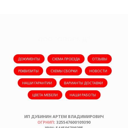
ООО "ОПОРА Д"
ДОКУМЕНТЫ
СХЕМА ПРОЕЗДА
ОТЗЫВЫ
РЕКВИЗИТЫ
СХЕМЫ СБОРКИ
НОВОСТИ
НАШИ ГАРАНТИИ
ВАРИАНТЫ ДОСТАВКИ
ЦВЕТА МЕБЕЛИ
НАШИ РАБОТЫ
ИП ДУБИНИН АРТЕМ ВЛАДИМИРОВИЧ
ОГРНИП
: 325547600109390
ИНН: 544506709285