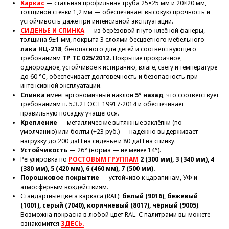
Каркас
— стальная профильная труба 25×25 мм и 20×20 мм,
толщиной стенки 1,2 мм — обеспечивает высокую прочность и
устойчивость даже при интенсивной эксплуатации.
СИДЕНЬЕ И СПИНКА
— из берёзовой гнуто-клеёной фанеры,
толщина 9±1 мм, покрыта 3 слоями бесцветного мебельного
лака НЦ-218
, безопасного для детей и соответствующего
требованиям
ТР ТС 025/2012.
Покрытие прозрачное,
однородное, устойчивое к истиранию, влаге, свету и температуре
до 60 °C, обеспечивает долговечность и безопасность при
интенсивной эксплуатации.
Спинка
имеет эргономичный наклон
5° назад
, что соответствует
требованиям п. 5.3.2 ГОСТ 19917-2014 и обеспечивает
правильную посадку учащегося.
Крепление
— металлические вытяжные заклёпки (по
умолчанию) или болты (+23 руб.) — надёжно выдерживает
нагрузку до 200 даН на сиденье и 80 даН на спинку.
Устойчивость
— 26° (норма — не менее 14°).
Регулировка по
РОСТОВЫМ ГРУППАМ
2 (300 мм), 3 (340 мм), 4
(380 мм), 5 (420 мм), 6 (460 мм), 7 (500 мм).
Порошковое покрытие
— устойчиво к царапинам, УФ и
атмосферным воздействиям.
Стандартные цвета каркаса (RAL):
белый (9016), бежевый
(1001), серый (7040), коричневый (8017), чёрный (9005)
.
Возможна покраска в любой цвет RAL. С палитрами вы можете
ознакомится
ЗДЕСЬ.