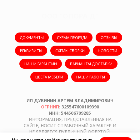
ООО "ОПОРА Д"
ДОКУМЕНТЫ
СХЕМА ПРОЕЗДА
ОТЗЫВЫ
РЕКВИЗИТЫ
СХЕМЫ СБОРКИ
НОВОСТИ
НАШИ ГАРАНТИИ
ВАРИАНТЫ ДОСТАВКИ
ЦВЕТА МЕБЕЛИ
НАШИ РАБОТЫ
ИП ДУБИНИН АРТЕМ ВЛАДИМИРОВИЧ
ОГРНИП
: 325547600109390
ИНН: 544506709285
ИНФОРМАЦИЯ, ПРЕДСТАВЛЕННАЯ НА
САЙТЕ, НОСИТ СПРАВОЧНЫЙ ХАРАКТЕР И
НЕ ЯВЛЯЕТСЯ ПУБЛИЧНОЙ ОФЕРТОЙ,
ОПРЕДЕЛЯЕМОЙ ПОЛОЖЕНИЯМИ СТАТЬИ
Мы используем cookies для улучшения