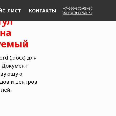
+7−996−376−03−80
ЙС-ЛИСТ
КОНТАКТЫ
INFO@OPORAD.RU
тул
 на
руемый
d (.docx) для
. Документ
ствующую
дов и центров
лей.