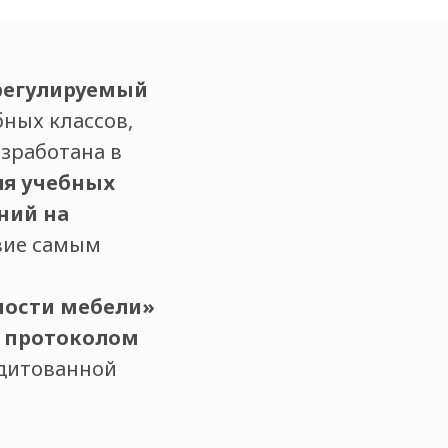
ерегулируемый
ных классов,
азработана в
ля учебных
ний на
твие самым
сности мебели»
о
протоколом
дитованной