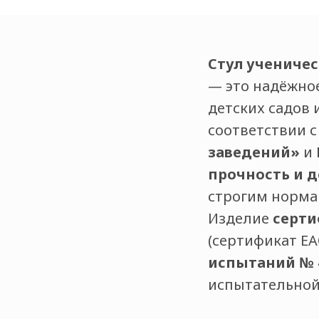
Стул учениче
— это надёжно
детских садов 
соответствии 
заведений»
и
прочность и 
строгим норма
Изделие
серти
(сертификат ЕА
испытаний № 40
испытательной