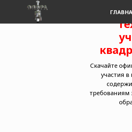
ГЛАВН
Те
уч
квадр
Скачайте офи
участия в
содержи
требованиям 
обр