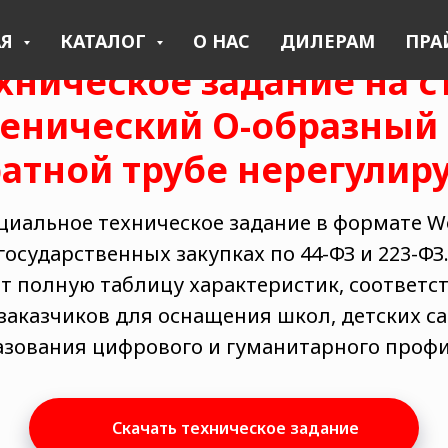
АЯ
КАТАЛОГ
О НАС
ДИЛЕРАМ
ПРА
хническое задание на с
енический О-образный
атной трубе нерегули
циальное техническое задание в формате Wor
 государственных закупках по 44-ФЗ и 223-ФЗ
т полную таблицу характеристик, соответ
заказчиков для оснащения школ, детских са
азования цифрового и гуманитарного профи
Скачать техническое задание