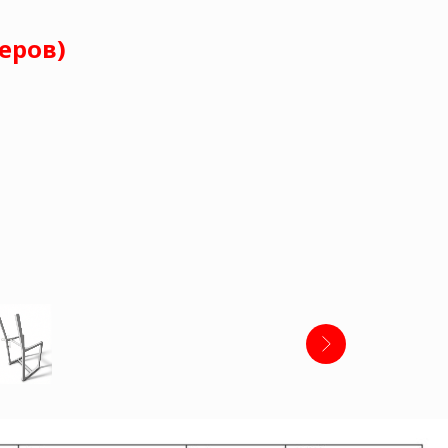
еров)