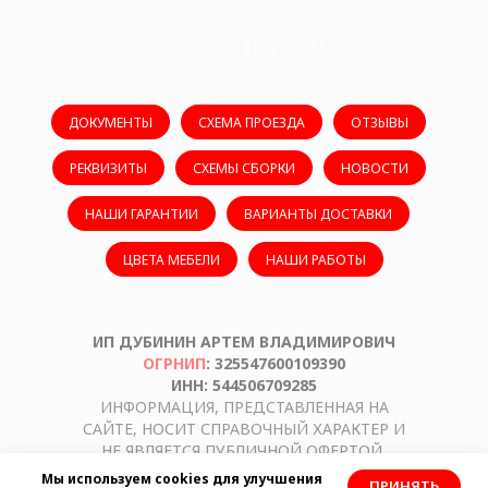
ООО "ОПОРА Д"
ДОКУМЕНТЫ
СХЕМА ПРОЕЗДА
ОТЗЫВЫ
РЕКВИЗИТЫ
СХЕМЫ СБОРКИ
НОВОСТИ
НАШИ ГАРАНТИИ
ВАРИАНТЫ ДОСТАВКИ
ЦВЕТА МЕБЕЛИ
НАШИ РАБОТЫ
ИП ДУБИНИН АРТЕМ ВЛАДИМИРОВИЧ
ОГРНИП
: 325547600109390
ИНН: 544506709285
ИНФОРМАЦИЯ, ПРЕДСТАВЛЕННАЯ НА
САЙТЕ, НОСИТ СПРАВОЧНЫЙ ХАРАКТЕР И
НЕ ЯВЛЯЕТСЯ ПУБЛИЧНОЙ ОФЕРТОЙ,
ОПРЕДЕЛЯЕМОЙ ПОЛОЖЕНИЯМИ СТАТЬИ
Мы используем cookies для улучшения
ПРИНЯТЬ