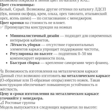
Возможна покраска в любой цвет по каталогу RAL.
Цвет столешницы:
Белый, Серый. Возможны другие оттенки по каталогу ЛДСП
(бук, вишня оксфорд, крем, ольха, орех таволато, итальянский
орех, ясень шимо) — по согласованию с менеджером.
Цвет кромки
на стоимость не влияет.
✅ Преимущества конструкции на ножках
Минималистичный дизайн
— подходит для современных
интерьеров кабинетов,
Лёгкость уборки
— отсутствие горизонтальных
элементов каркаса упрощает поддержание чистоты,
Регулировка по высоте
— подпятник 0–50 мм
компенсирует неровности пола,
Быстрая сборка
— крепление саморезами через фланец.
🔩 Возможность изготовления на металлическом каркасе
Данный стол возможно изготовить
на металлическом каркасе
(О-образные или П-образные опоры) вместо ножек. Такая
конструкция обеспечивает повышенную устойчивость и
жёсткость.
Цену и сроки изготовления на металлическом каркасе
уточняйте у менеджера.
📐 Ростовые группы
Модель выпускается в следующих вариантах по высоте: