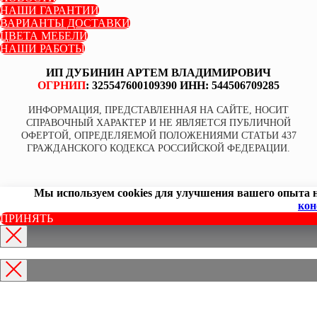
НАШИ ГАРАНТИИ
ВАРИАНТЫ ДОСТАВКИ
ЦВЕТА МЕБЕЛИ
НАШИ РАБОТЫ
ИП ДУБИНИН АРТЕМ ВЛАДИМИРОВИЧ
ОГРНИП
: 325547600109390 ИНН: 544506709285
ИНФОРМАЦИЯ, ПРЕДСТАВЛЕННАЯ НА САЙТЕ, НОСИТ
СПРАВОЧНЫЙ ХАРАКТЕР И НЕ ЯВЛЯЕТСЯ ПУБЛИЧНОЙ
ОФЕРТОЙ, ОПРЕДЕЛЯЕМОЙ ПОЛОЖЕНИЯМИ СТАТЬИ 437
ГРАЖДАНСКОГО КОДЕКСА РОССИЙСКОЙ ФЕДЕРАЦИИ.
Мы используем cookies для улучшения вашего опыта н
кон
ПРИНЯТЬ