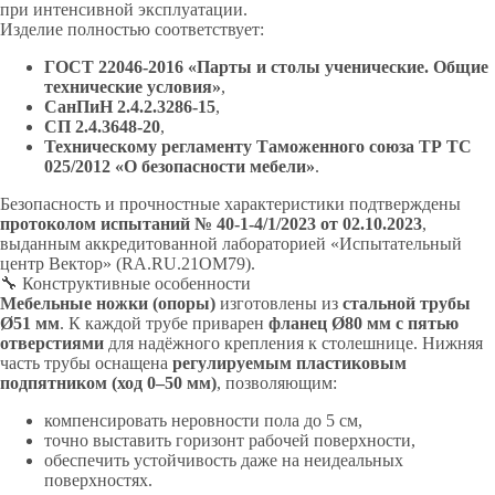
при интенсивной эксплуатации.
Изделие полностью соответствует:
ГОСТ 22046-2016 «Парты и столы ученические. Общие
технические условия»
,
СанПиН 2.4.2.3286-15
,
СП 2.4.3648-20
,
Техническому регламенту Таможенного союза ТР ТС
025/2012 «О безопасности мебели»
.
Безопасность и прочностные характеристики подтверждены
протоколом испытаний № 40-1-4/1/2023 от 02.10.2023
,
выданным аккредитованной лабораторией «Испытательный
центр Вектор» (RA.RU.21ОМ79).
🔧 Конструктивные особенности
Мебельные ножки (опоры)
изготовлены из
стальной трубы
Ø51 мм
. К каждой трубе приварен
фланец Ø80 мм с пятью
отверстиями
для надёжного крепления к столешнице. Нижняя
часть трубы оснащена
регулируемым пластиковым
подпятником (ход 0–50 мм)
, позволяющим:
компенсировать неровности пола до 5 см,
точно выставить горизонт рабочей поверхности,
обеспечить устойчивость даже на неидеальных
поверхностях.