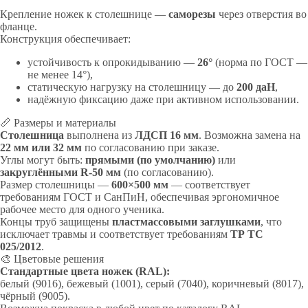
Крепление ножек к столешнице —
саморезы
через отверстия во
фланце.
Конструкция обеспечивает:
устойчивость к опрокидыванию —
26°
(норма по ГОСТ —
не менее 14°),
статическую нагрузку на столешницу — до
200 даН
,
надёжную фиксацию даже при активном использовании.
📏 Размеры и материалы
Столешница
выполнена из
ЛДСП 16 мм
. Возможна замена на
22 мм или 32 мм
по согласованию при заказе.
Углы могут быть:
прямыми (по умолчанию)
или
закруглёнными R-50 мм
(по согласованию).
Размер столешницы —
600×500 мм
— соответствует
требованиям ГОСТ и СанПиН, обеспечивая эргономичное
рабочее место для одного ученика.
Концы труб защищены
пластмассовыми заглушками
, что
исключает травмы и соответствует требованиям
ТР ТС
025/2012
.
🎨 Цветовые решения
Стандартные цвета ножек (RAL):
белый (9016), бежевый (1001), серый (7040), коричневый (8017),
чёрный (9005).