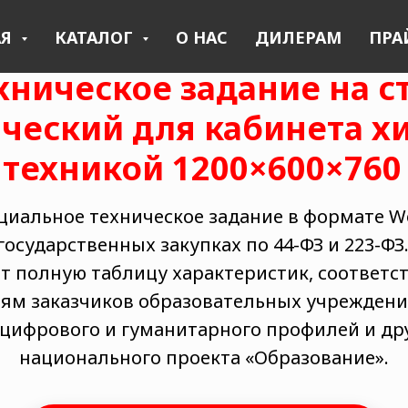
АЯ
КАТАЛОГ
О НАС
ДИЛЕРАМ
ПРА
хническое задание на с
ческий для кабинета х
нтехникой 1200×600×760
циальное техническое задание в формате Wor
 государственных закупках по 44-ФЗ и 223-ФЗ
т полную таблицу характеристик, соответ
ям заказчиков образовательных учреждени
цифрового и гуманитарного профилей и др
национального проекта «Образование».