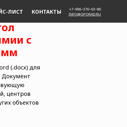
+7−996−376−03−80
ЙС-ЛИСТ
КОНТАКТЫ
INFO@OPORAD.RU
тол
имии с
 мм
d (.docx) для
. Документ
ствующую
й, центров
угих объектов