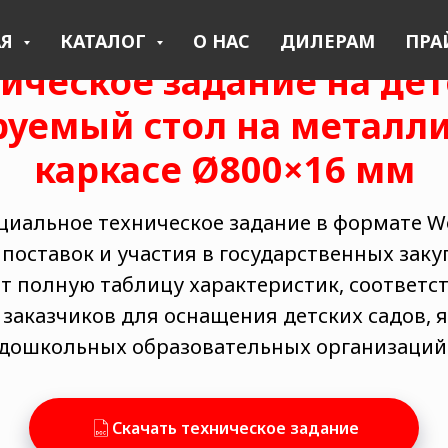
АЯ
КАТАЛОГ
О НАС
ДИЛЕРАМ
ПРА
ическое задание на де
руемый стол на металл
каркасе Ø800×16 мм
циальное техническое задание в формате Wor
поставок и участия в государственных заку
т полную таблицу характеристик, соответ
заказчиков для оснащения детских садов, я
дошкольных образовательных организаций
Скачать техническое задание