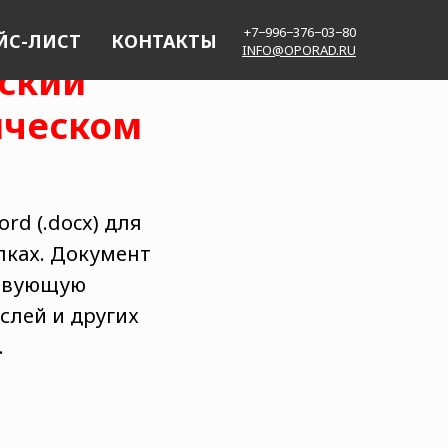
+7−996−376−03−80
ЙС-ЛИСТ
КОНТАКТЫ
INFO@OPORAD.RU
тский
ическом
d (.docx) для
пках. Документ
ствующую
слей и других
.