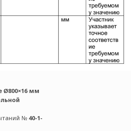
е Ø800×16 мм
ельной
пытаний №
40-1-