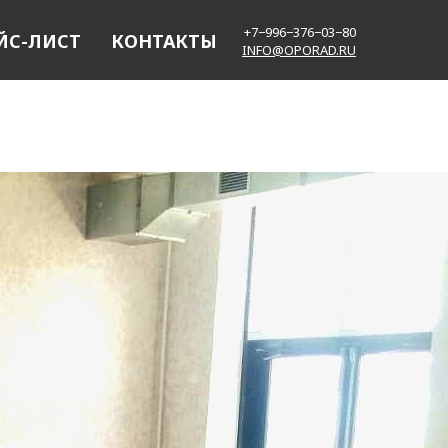
+7−996−376−03−80
ЙС-ЛИСТ
КОНТАКТЫ
INFO@OPORAD.RU