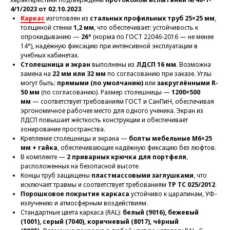
4/1/2023 от 02.10.2023
.
Каркас
изготовлен из
стальных профильных труб 25×25 мм
,
толщиной стенки
1,2 мм
, что обеспечивает: устойчивость к
опрокидыванию —
26°
(норма по ГОСТ 22046-2016 — не менее
14°), надёжную фиксацию при интенсивной эксплуатации в
учебных кабинетах.
Столешница и экран
выполнены из
ЛДСП 16 мм
. Возможна
замена на
22 мм или 32 мм
по согласованию при заказе. Углы
могут быть:
прямыми (по умолчанию)
или
закруглёнными R-
50 мм
(по согласованию). Размер столешницы —
1200×500
мм
— соответствует требованиям ГОСТ и СанПиН, обеспечивая
эргономичное рабочее место для одного ученика. Экран из
ЛДСП повышает жёсткость конструкции и обеспечивает
зонирование пространства.
Крепление столешницы и экрана —
болты мебельные М6×25
мм + гайка
, обеспечивающие надёжную фиксацию без люфтов.
В комплекте —
2 приварных крючка для портфеля
,
расположенных на безопасной высоте.
Концы труб защищены
пластмассовыми заглушками
, что
исключает травмы и соответствует требованиям
ТР ТС 025/2012
.
Порошковое покрытие каркаса
устойчиво к царапинам, УФ-
излучению и атмосферным воздействиям.
Стандартные цвета каркаса (RAL):
белый (9016), бежевый
(1001), серый (7040), коричневый (8017), чёрный