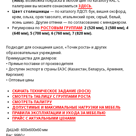
(9005).
Возможна покраска в любой цвет по каталогу RAL. С
палитрами вы можете ознакомиться
ЗДЕСЬ.
Цвет столешницы
— по каталогу ЛДСП: бук, вишня оксфорд,
крем, ольха, орех таволато, итальянский орех, серый, белый,
ясень шимо. Другие оттенки — по согласованию с менеджером.
Регулировка по
РОСТОВЫМ ГРУППАМ
:
2 (520 мм), 3 (580 мм), 4
(640 мм), 5 (700 мм), 6 (760 мм), 7 (820 мм).
Подходит для оснащения школ, «Точек роста» и других
образовательных учреждений.
Преимущества для дилеров:
• Прямые поставки от производителя
• Доступен экспорт в страны ЕАЭС (Казахстан, Беларусь, Армения,
Киргизия)
• Оптовые цены
СКАЧАТЬ ТЕХНИЧЕСКОЕ ЗАДАНИЕ (DOCX)
СМОТРЕТЬ ТАБЛИЦУ С ГРУППАМИ РОСТА
СМОТРЕТЬ ПАЛИТРУ
ДОПУСТИМЫЕ И МАКСИМАЛЬНЫЕ НАГРУЗКИ НА МЕБЕЛЬ
ПРАВИЛА ЭКСПЛУАТАЦИИ И УХОДА ЗА МЕБЕЛЬЮ
ПРАЙС С АКТУАЛЬНЫМИ ЦЕНАМИ
ДxШxВ: 600x600x60 мм
Вес: 9980 г