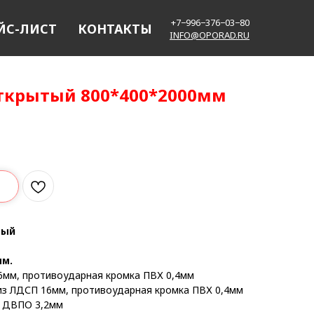
+7−996−376−03−80
ЙС-ЛИСТ
КОНТАКТЫ
INFO@OPORAD.RU
ткрытый 800*400*2000мм
тый
мм.
6мм, противоударная кромка ПВХ 0,4мм
 из ЛДСП 16мм, противоударная кромка ПВХ 0,4мм
: ДВПО 3,2мм