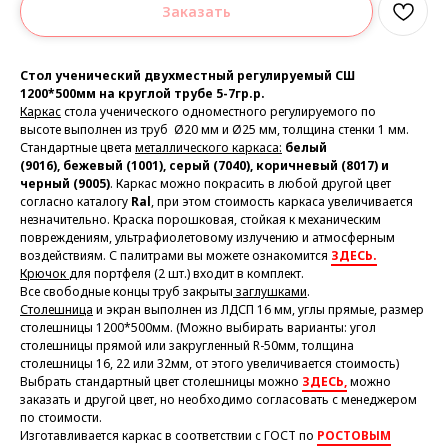
Заказать
Стол ученический двухместный регулируемый СШ
1200*500мм на круглой трубе 5-7гр.р.
Каркас
стола ученического одноместного регулируемого по
высоте выполнен из труб Ø20 мм и Ø25 мм, толщина стенки 1 мм.
Стандартные цвета
металлического каркаса:
белый
(9016)
,
бежевый (1001), серый (7040)
,
коричневый (8017) и
черный (9005)
. Каркас можно покрасить в любой другой цвет
согласно каталогу
Ral
, при этом стоимость каркаса увеличивается
незначительно. Краска порошковая, стойкая к механическим
повреждениям, ультрафиолетовому излучению и атмосферным
воздействиям. С палитрами вы можете ознакомится
ЗДЕСЬ.
Крючок
для портфеля (2 шт.) входит в комплект.
Все свободные концы труб закрыты
заглушками
.
Столешница
и экран выполнен из ЛДСП 16 мм, углы прямые, размер
столешницы 1200*500мм. (Можно выбирать варианты: угол
столешницы прямой или закругленный R-50мм, толщина
столешницы 16, 22 или 32мм, от этого увеличивается стоимость)
Выбрать стандартный цвет столешницы можно
ЗДЕСЬ,
можно
заказать и другой цвет, но необходимо согласовать с менеджером
по стоимости.
Изготавливается каркас в соответствии с ГОСТ по
РОСТОВЫМ