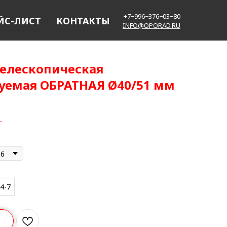
+7−996−376−03−80
ЙС-ЛИСТ
КОНТАКТЫ
INFO@OPORAD.RU
елескопическая
уемая ОБРАТНАЯ Ø40/51 мм
т
16
4-7