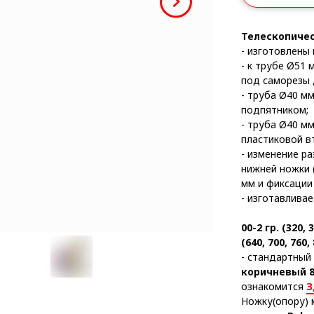
Телескопичес
- изготовлены 
- к трубе Ø51
под саморезы 
- труба Ø40 м
подпятником;
- труба Ø40 м
пластиковой в
- изменение р
нижней ножки 
мм и фиксации
- изготавливае
00-2 гр. (320, 
(640, 700, 760,
- стандартный
коричневый 8
ознакомится
З
Ножку(опору) 