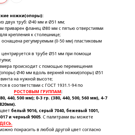
кие ножки(опоры):
из двух труб: Ø40 мм и Ø51 мм;
 мм приварен фланец Ø80 мм с пятью отверстиями
для крепления к столешнице;
м оснащена регулируемым (0-50 мм) пластиковым
м центрируется в трубе Ø51 мм при помощи
тулки;
азмера происходит с помощью перемещения
(опоры) Ø40 мм вдоль верхней ножки(опоры) Ø51
 винта на нужной высоте;
тся в соответствии с ГОСТ 1931.1-94 по
РОСТОВЫМ ГРУППАМ
:
380, 440, 500 мм); 0-3 гр. (380, 440, 500, 560 мм), 4-7
 820мм).
 цвет
белый 9016, серый 7040, бежевый 1001,
017 и черный 9005
. С палитрами вы можете
ДЕСЬ.
можно покрасить в любой другой цвет согласно