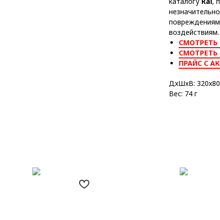
каталогу
Ral
, 
незначительно
повреждениям
воздействиям.
СМОТРЕТЬ 
СМОТРЕТЬ
ПРАЙС С А
ДxШxВ: 320x80
Вес: 74 г