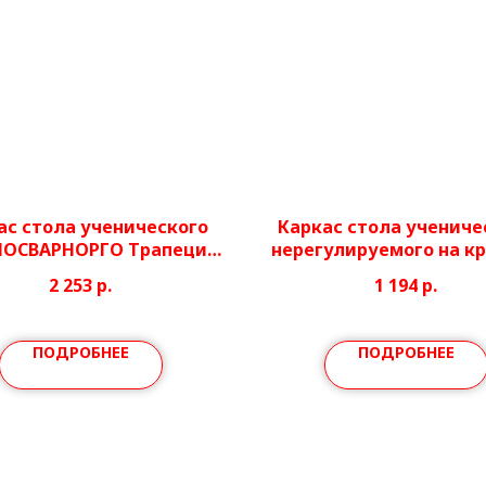
ас стола ученического
Каркас стола учениче
НОСВАРНОРГО Трапеция
нерегулируемого на к
лируемый 4-7гр.р. Ноги
трубе
2 253
р.
1 194
р.
Ø40/51мм
ПОДРОБНЕЕ
ПОДРОБНЕЕ