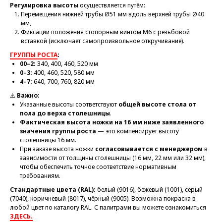
Регулировка высоты
осуществляется путём:
Перемещения нижней трубы Ø51 мм вдоль верхней трубы Ø40
мм,
Фиксации положения стопорным винтом М6 с резьбовой
вставкой (исключает самопроизвольное откручивание).
ГРУППЫ РОСТА
:
00–2:
340, 400, 460, 520 мм
0–3:
400, 460, 520, 580 мм
4–7:
640, 700, 760, 820 мм
⚠️
Важно:
Указанные высоты соответствуют
общей высоте стола от
пола до верха столешницы
.
Фактическая высота ножки на 16 мм ниже заявленного
значения группы роста
— это компенсирует высоту
столешницы 16 мм.
При заказе высота ножки
согласовывается с менеджером
в
зависимости от толщины столешницы (16 мм, 22 мм или 32 мм),
чтобы обеспечить точное соответствие нормативным
требованиям.
Стандартные цвета (RAL):
белый (9016), бежевый (1001), серый
(7040), коричневый (8017), чёрный (9005). Возможна покраска в
любой цвет по каталогу RAL. С палитрами вы можете ознакомиться
ЗДЕСЬ.