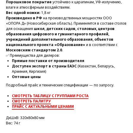
Порошковое покрытие
устойчиво к царапинам, УФ-излучению,
влаге и атмосферным воздействиям.
Вес одной ножки:
1,8 кг
Произведено в РФ
на производственных мощностях ООО
«ОПОРА Д» (Новосибирская область). Применяется в составе столов
для оснащения
школ, детских садов, столовых, центров
образования цифрового и гуманитарного профилей,
учреждений дополнительного образования, объектов
национального проекта «Образование»
и в соответствии с
Московским стандартом 2.0
.
✅ Преимущества для дилеров:
Прямые поставки от производителя
Доступен экспорт в страны ЕАЭС
(Казахстан, Беларусь,
Армения, Киргизия)
Оптовые цены
Подробный прайс и технические спецификации — по запросу.
СМОТРЕТЬ ТАБЛИЦУ С ГРУППАМИ РОСТА
СМОТРЕТЬ ПАЛИТРУ
ПРАЙС С АКТУАЛЬНЫМИ ЦЕНАМИ
ДxШxВ: 320x80x80 мм
Вес: 74 г