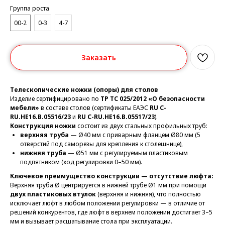
Группа роста
00-2
0-3
4-7
Заказать
Телескопические ножки (опоры) для столов
Изделие сертифицировано по
ТР ТС 025/2012 «О безопасности
мебели»
в составе столов (сертификаты ЕАЭС
RU C-
RU.HE16.B.05516/23
и
RU C-RU.HE16.B.05517/23
).
Конструкция ножки
состоит из двух стальных профильных труб:
верхняя труба
— Ø40 мм с приварным фланцем Ø80 мм (5
отверстий под саморезы для крепления к столешнице),
нижняя труба
— Ø51 мм с регулируемым пластиковым
подпятником (ход регулировки 0–50 мм).
Ключевое преимущество конструкции — отсутствие люфта:
Верхняя труба Ø центрируется в нижней трубе Ø1 мм при помощи
двух пластиковых втулок
(верхняя и нижняя), что полностью
исключает люфт в любом положении регулировки — в отличие от
решений конкурентов, где люфт в верхнем положении достигает 3–5
мм и вызывает расшатывание стола при эксплуатации.