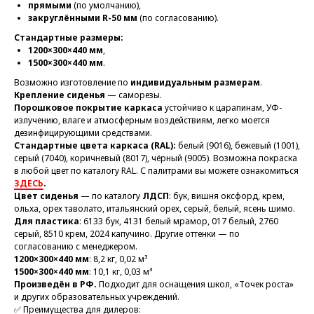
прямыми
(по умолчанию),
закруглёнными R-50 мм
(по согласованию).
Стандартные размеры:
1200×300×440 мм
,
1500×300×440 мм
.
Возможно изготовление по
индивидуальным размерам
.
Крепление сиденья
— саморезы.
Порошковое покрытие каркаса
устойчиво к царапинам, УФ-
излучению, влаге и атмосферным воздействиям, легко моется
дезинфицирующими средствами.
Стандартные цвета каркаса (RAL):
белый (9016), бежевый (1001),
серый (7040), коричневый (8017), чёрный (9005). Возможна покраска
в любой цвет по каталогу RAL. С палитрами вы можете ознакомиться
ЗДЕСЬ
.
Цвет сиденья
— по каталогу
ЛДСП
: бук, вишня оксфорд, крем,
ольха, орех таволато, итальянский орех, серый, белый, ясень шимо.
Для пластика
: 6133 бук, 4131 белый мрамор, 017 белый, 2760
серый, 8510 крем, 2024 капучино. Другие оттенки — по
согласованию с менеджером.
1200×300×440 мм
: 8,2 кг, 0,02 м³
1500×300×440 мм
: 10,1 кг, 0,03 м³
Произведён в РФ.
Подходит для оснащения школ, «Точек роста»
и других образовательных учреждений.
✅ Преимущества для дилеров: