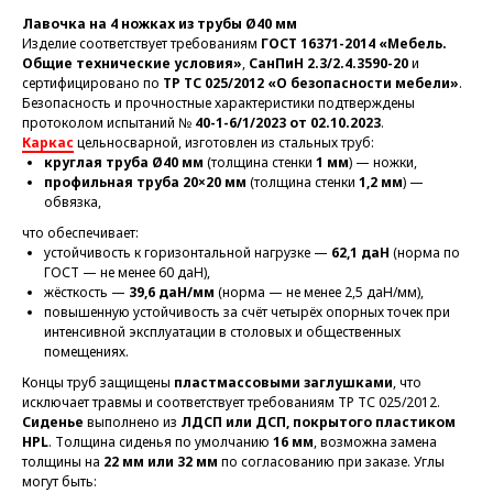
Лавочка на 4 ножках из трубы Ø40 мм
Изделие соответствует требованиям
ГОСТ 16371-2014 «Мебель.
Общие технические условия»
,
СанПиН 2.3/2.4.3590-20
и
сертифицировано по
ТР ТС 025/2012 «О безопасности мебели»
.
Безопасность и прочностные характеристики подтверждены
протоколом испытаний №
40-1-6/1/2023 от 02.10.2023
.
Каркас
цельносварной, изготовлен из стальных труб:
круглая труба Ø40 мм
(толщина стенки
1 мм
) — ножки,
профильная труба 20×20 мм
(толщина стенки
1,2 мм
) —
обвязка,
что обеспечивает:
устойчивость к горизонтальной нагрузке —
62,1 даН
(норма по
ГОСТ — не менее 60 даН),
жёсткость —
39,6 даН/мм
(норма — не менее 2,5 даН/мм),
повышенную устойчивость за счёт четырёх опорных точек при
интенсивной эксплуатации в столовых и общественных
помещениях.
Концы труб защищены
пластмассовыми заглушками
, что
исключает травмы и соответствует требованиям ТР ТС 025/2012.
Сиденье
выполнено из
ЛДСП или ДСП, покрытого пластиком
HPL
. Толщина сиденья по умолчанию
16 мм
, возможна замена
толщины на
22 мм или 32 мм
по согласованию при заказе. Углы
могут быть: