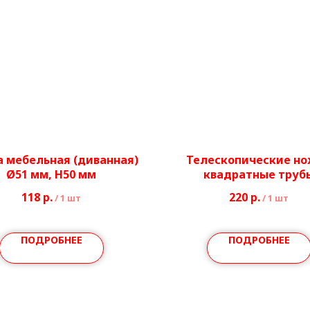
 мебельная (диванная)
Телескопические н
Ø51 мм, H50 мм
квадратные труб
20*20/25*25 мм
118
р.
220
р.
/
1 шт
/
1 шт
ПОДРОБНЕЕ
ПОДРОБНЕЕ