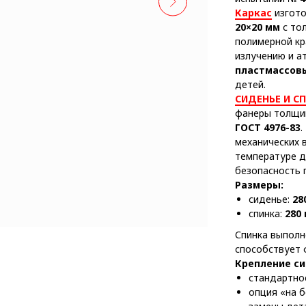
Каркас
изгото
20×20 мм
с то
полимерной кр
излучению и 
пластмассов
детей.
СИДЕНЬЕ И С
фанеры толщ
ГОСТ 4976-83
.
механических в
температуре д
безопасность 
Размеры:
сиденье:
28
спинка:
280 
Спинка выполн
способствует 
Крепление си
стандартн
опция «на 