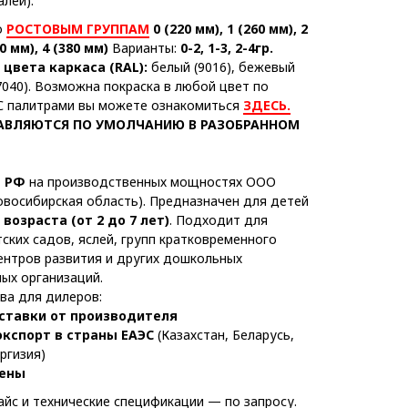
лей).
о
РОСТОВЫМ ГРУППАМ
0 (220 мм), 1 (260 мм), 2
40 мм), 4 (380 мм)
Варианты:
0-2, 1-3, 2-4гр.
цвета каркаса (RAL):
белый (9016), бежевый
(7040). Возможна покраска в любой цвет по
 С палитрами вы можете ознакомиться
ЗДЕСЬ.
АВЛЯЮТСЯ ПО УМОЛЧАНИЮ В РАЗОБРАННОМ
в РФ
на производственных мощностях ООО
восибирская область). Предназначен для детей
возраста (от 2 до 7 лет)
. Подходит для
ских садов, яслей, групп кратковременного
ентров развития и других дошкольных
ых организаций.
а для дилеров:
ставки от производителя
экспорт в страны ЕАЭС
(Казахстан, Беларусь,
ргизия)
ены
йс и технические спецификации — по запросу.