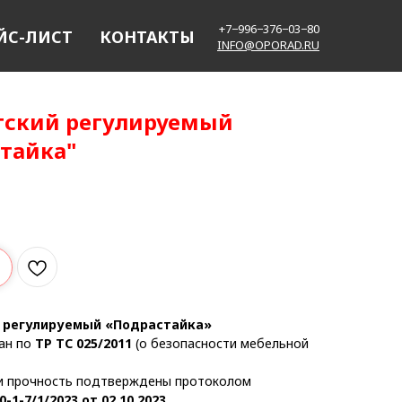
+7−996−376−03−80
ЙС-ЛИСТ
КОНТАКТЫ
INFO@OPORAD.RU
тский регулируемый
тайка"
й регулируемый «Подрастайка»
ан по
ТР ТС 025/2011
(о безопасности мебельной
и прочность подтверждены протоколом
0-1-7/1/2023 от 02.10.2023
.