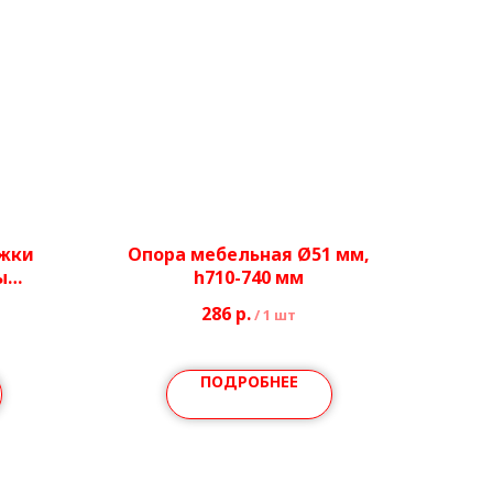
ожки
Опора мебельная Ø51 мм,
ы
h710-740 мм
286
р.
/
1 шт
ПОДРОБНЕЕ