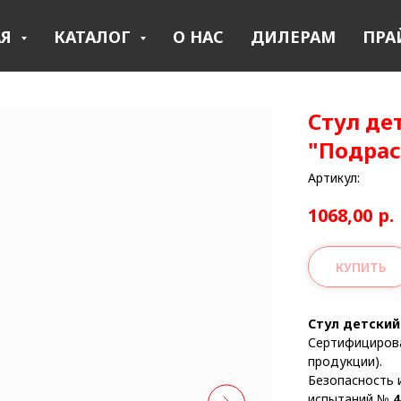
АЯ
КАТАЛОГ
О НАС
ДИЛЕРАМ
ПРА
Стул де
"Подрас
Артикул:
1068,00
р.
КУПИТЬ
Стул детски
Сертифициров
продукции).
Безопасность 
испытаний №
4