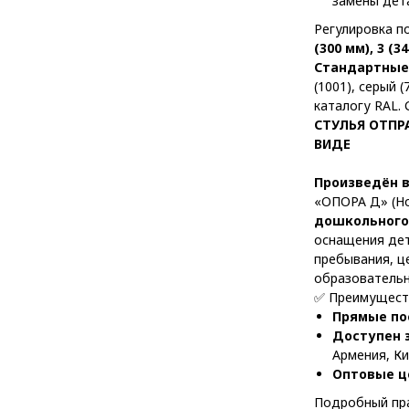
замены дета
Регулировка п
(300 мм), 3 (3
Стандартные 
(1001), серый 
каталогу RAL.
СТУЛЬЯ ОТПР
ВИДЕ
Произведён 
«ОПОРА Д» (Но
дошкольного 
оснащения дет
пребывания, ц
образовательн
✅ Преимуществ
Прямые по
Доступен 
Армения, Ки
Оптовые ц
Подробный пра