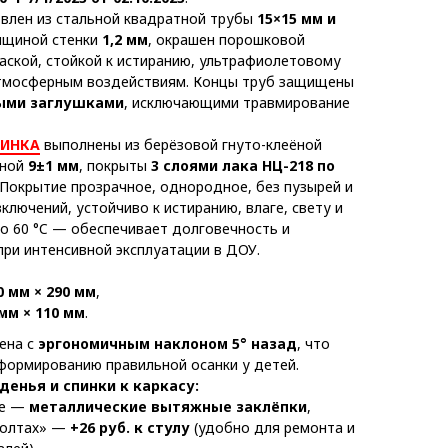
влен из стальной квадратной трубы
15×15 мм и
лщиной стенки
1,2 мм
, окрашен порошковой
аской, стойкой к истиранию, ультрафиолетовому
атмосферным воздействиям. Концы труб защищены
ыми заглушками
, исключающими травмирование
ПИНКА
выполнены из берёзовой гнуто-клеёной
иной
9±1 мм
, покрыты
3 слоями лака НЦ-218 по
 Покрытие прозрачное, однородное, без пузырей и
ключений, устойчиво к истиранию, влаге, свету и
о 60 °C — обеспечивает долговечность и
при интенсивной эксплуатации в ДОУ.
0 мм × 290 мм
,
мм × 110 мм
.
ена с
эргономичным наклоном 5° назад
, что
формированию правильной осанки у детей.
денья и спинки к каркасу:
ое —
металлические вытяжные заклёпки
,
болтах» —
+26 руб. к стулу
(удобно для ремонта и