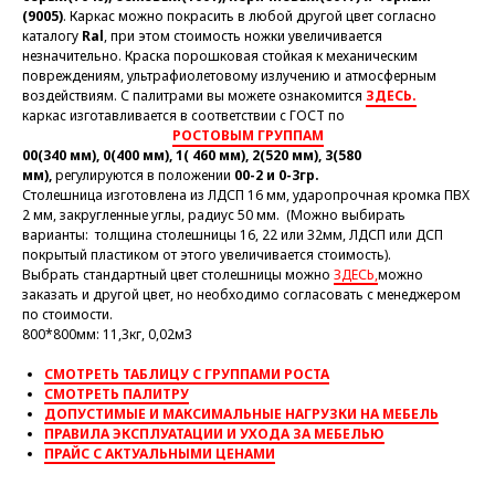
(9005)
. Каркас можно покрасить в любой другой цвет согласно
каталогу
Ral
, при этом стоимость ножки увеличивается
незначительно. Краска порошковая стойкая к механическим
повреждениям, ультрафиолетовому излучению и атмосферным
воздействиям. С палитрами вы можете ознакомится
ЗДЕСЬ.
каркас изготавливается в соответствии с ГОСТ по
РОСТОВЫМ ГРУППАМ
00(340 мм), 0(400 мм), 1( 460 мм), 2(520 мм), 3(580
мм),
регулируются в положении
00-2 и 0-3гр.
Столешница изготовлена из ЛДСП 16 мм, ударопрочная кромка ПВХ
2 мм, закругленные углы, радиус 50 мм. (Можно выбирать
варианты: толщина столешницы 16, 22 или 32мм, ЛДСП или ДСП
покрытый пластиком от этого увеличивается стоимость).
Выбрать стандартный цвет столешницы можно
ЗДЕСЬ,
можно
заказать и другой цвет, но необходимо согласовать с менеджером
по стоимости.
800*800мм: 11,3кг, 0,02м3
СМОТРЕТЬ ТАБЛИЦУ С ГРУППАМИ РОСТА
СМОТРЕТЬ ПАЛИТРУ
ДОПУСТИМЫЕ И МАКСИМАЛЬНЫЕ НАГРУЗКИ НА МЕБЕЛЬ
ПРАВИЛА ЭКСПЛУАТАЦИИ И УХОДА ЗА МЕБЕЛЬЮ
ПРАЙС С АКТУАЛЬНЫМИ ЦЕНАМИ