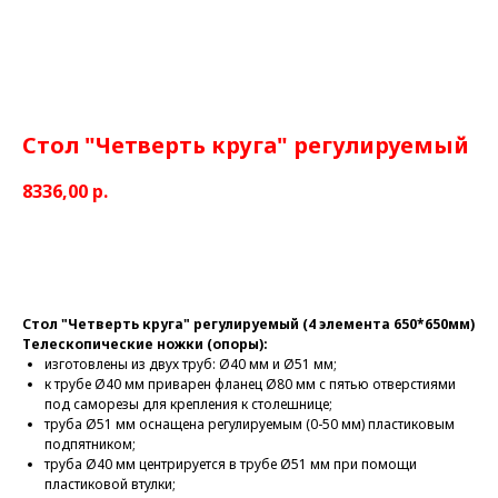
Стол "Четверть круга" регулируемый
8336,00
р.
КУПИТЬ
Стол "Четверть круга" регулируемый (4 элемента 650*650мм)
Телескопические ножки (опоры):
изготовлены из двух труб: Ø40 мм и Ø51 мм;
к трубе Ø40 мм приварен фланец Ø80 мм с пятью отверстиями
под саморезы для крепления к столешнице;
труба Ø51 мм оснащена регулируемым (0-50 мм) пластиковым
подпятником;
труба Ø40 мм центрируется в трубе Ø51 мм при помощи
пластиковой втулки;