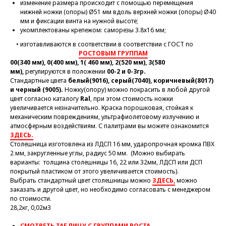
изменение размера происходит с помощью перемещения
нижней ножки (опоры) Ø51 мм вдоль верхней ножки (опоры) Ø40
мм и фиксации винта на нужной высоте;
укомплектованы крепежом: саморезы 3.8х16 мм;
• изготавливаются в соответствии в соответствии с ГОСТ по
РОСТОВЫМ ГРУППАМ
00(340 мм), 0(400 мм), 1( 460 мм), 2(520 мм), 3(580
мм),
регулируются в положении
00-2 и 0-3гр.
Стандартные цвета
белый(9016)
,
серый(7040)
,
коричневый(8017)
и черный (9005).
Ножку(опору) можно покрасить в любой другой
цвет согласно каталогу
Ral
, при этом стоимость ножки
увеличивается незначительно. Краска порошковая, стойкая к
механическим повреждениям, ультрафиолетовому излучению и
атмосферным воздействиям. С палитрами вы можете ознакомится
ЗДЕСЬ.
Столешница изготовлена из ЛДСП 16 мм, ударопрочная кромка ПВХ
2 мм, закругленные углы, радиус 50 мм. (Можно выбирать
варианты: толщина столешницы 16, 22 или 32мм, ЛДСП или ДСП
покрытый пластиком от этого увеличивается стоимость).
Выбрать стандартный цвет столешницы можно
ЗДЕСЬ,
можно
заказать и другой цвет, но необходимо согласовать с менеджером
по стоимости.
28,2кг, 0,02м3
СМОТРЕТЬ ТАБЛИЦУ С ГРУППАМИ РОСТА