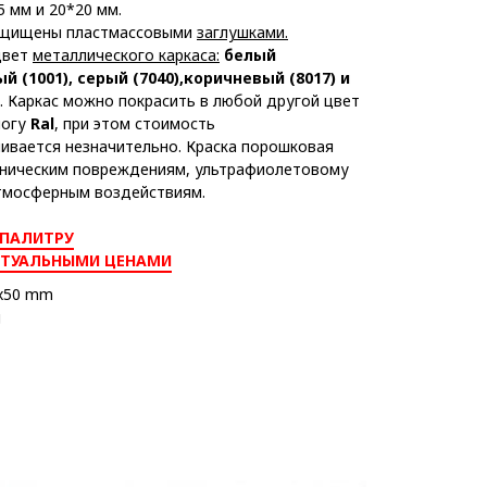
5 мм и 20*20 мм.
ащищены пластмассовыми
заглушками.
цвет
металлического каркаса:
белый
й (1001), серый (7040)
,
коричневый (8017) и
. Каркас можно покрасить в любой другой цвет
логу
Ral
, при этом стоимость
чивается незначительно. Краска порошковая
аническим повреждениям, ультрафиолетовому
тмосферным воздействиям.
 ПАЛИТРУ
КТУАЛЬНЫМИ ЦЕНАМИ
0x50 mm
g