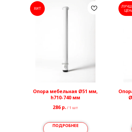
ЛУЧШ
ХИТ
ЦЕН
Опора мебельная Ø51 мм,
Опор
h710-740 мм
Ø
286
р.
/
1 шт
ПОДРОБНЕЕ