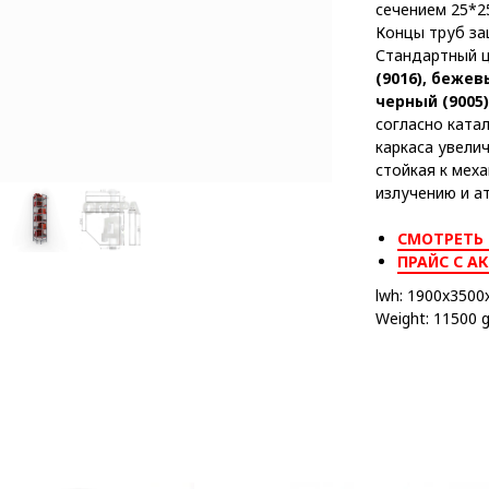
сечением 25*2
Концы труб з
Стандартный 
(9016)
,
бежевы
черный (9005)
согласно ката
каркаса увели
стойкая к мех
излучению и а
СМОТРЕТЬ
ПРАЙС С А
lwh: 1900x350
Weight: 11500 