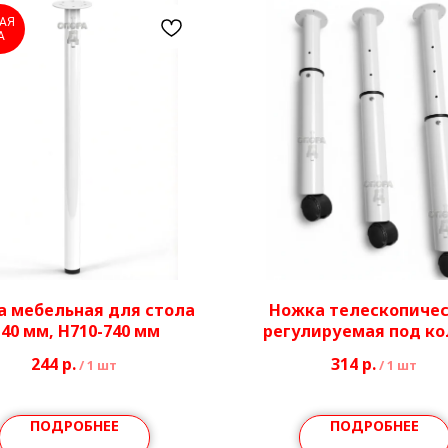
АЯ
А
а мебельная для стола
Ножка телескопиче
40 мм, H710-740 мм
регулируемая под ко
Ø40/51 мм
244
р.
314
р.
/
1 шт
/
1 шт
ПОДРОБНЕЕ
ПОДРОБНЕЕ