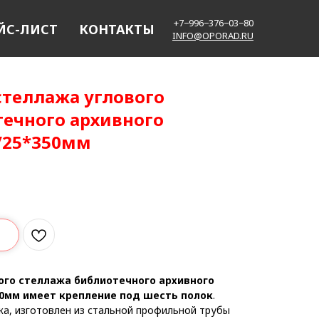
+7−996−376−03−80
ЙС-ЛИСТ
КОНТАКТЫ
INFO@OPORAD.RU
стеллажа углового
ечного архивного
/25*350мм
ого стеллажа библиотечного архивного
50мм имеет крепление под шесть полок
.
жа, изготовлен из стальной профильной трубы