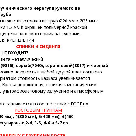
 ученического нерегулируемого на
трубе
 каркас
изготовлен из труб Ø20 мм и Ø25 мм с
ки 1,2 мм и окрашен полимерной краской.
ащищены пластмассовыми
заглушками.
ЛЯ КРЕПЕЛЕНИЯ
СПИНКИ И СИДЕНИЯ
Ь
НЕ ВХОДИТ!
цвета
металлический
(9016)
,
серый(7040)
,
коричневый(8017) и черный
 можно покрасить в любой другой цвет согласно
при этом стоимость каркаса увеличивается
. Краска порошковая, стойкая к механическим
, ультрафиолетовому излучению и атмосферным
изготавливается в соответствии с ГОСТ по
РОСТОВЫМ ГРУППАМ
40 мм), 4(380 мм), 5(420 мм), 6(460
егулировки:
2-4, 3-5, 4-6 и 5-7 гр.
ТАБЛИЦУ С ГРУППАМИ РОСТА