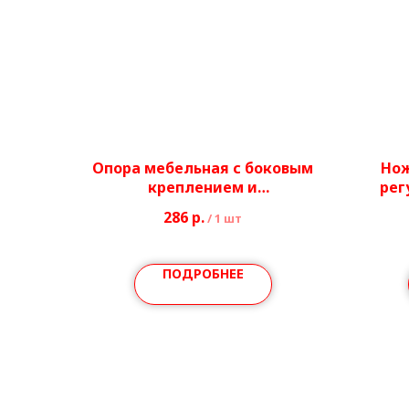
Опора мебельная с боковым
Нож
креплением и
рег
комплектацией/без
286
р.
/
1 шт
комплектации Ø51 мм, h710-
740 мм
ПОДРОБНЕЕ