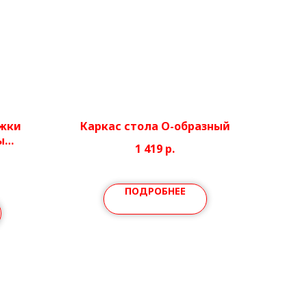
ожки
Каркас стола О-образный
ы
1 419
р.
ПОДРОБНЕЕ