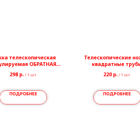
ка телескопическая
Телескопические н
улируемая ОБРАТНАЯ
квадратные труб
Ø40/51 мм
20*20/25*25 мм
298
р.
220
р.
/
1 шт
/
1 шт
ПОДРОБНЕЕ
ПОДРОБНЕЕ