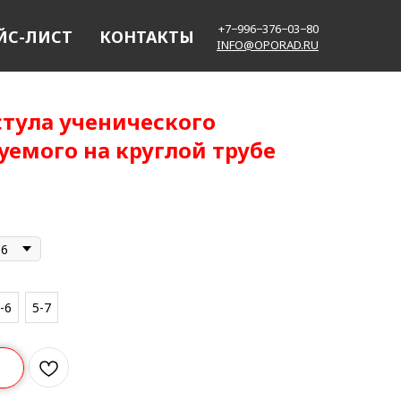
+7−996−376−03−80
ЙС-ЛИСТ
КОНТАКТЫ
INFO@OPORAD.RU
стула ученического
уемого на круглой трубе
16
-6
5-7