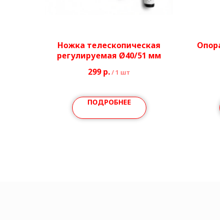
Ножка телескопическая
Опор
регулируемая Ø40/51 мм
к
299
р.
/
1 шт
компл
ПОДРОБНЕЕ