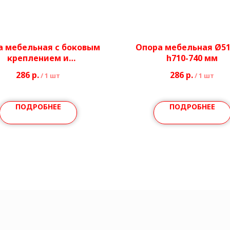
а мебельная с боковым
Опора мебельная Ø51
креплением и
h710-740 мм
омплектацией/без
286
р.
286
р.
/
1 шт
/
1 шт
ектации Ø51 мм, h710-
740 мм
ПОДРОБНЕЕ
ПОДРОБНЕЕ