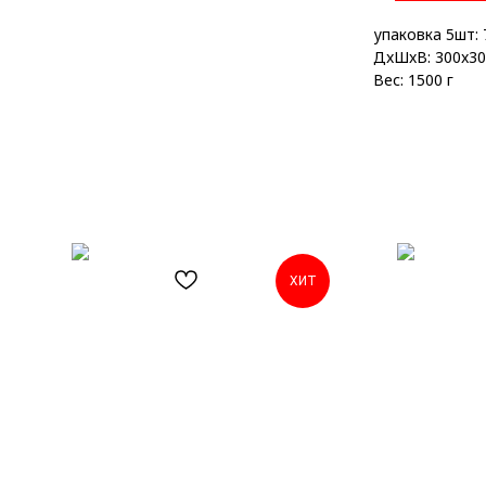
упаковка 5шт: 7
ДxШxВ: 300x30
Вес: 1500 г
ХИТ