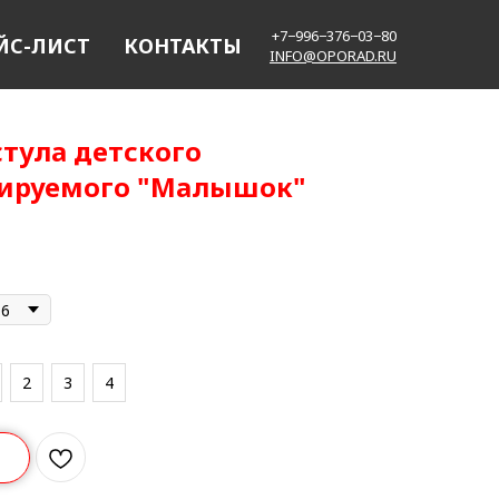
+7−996−376−03−80
ЙС-ЛИСТ
КОНТАКТЫ
INFO@OPORAD.RU
стула детского
лируемого "Малышок"
16
2
3
4