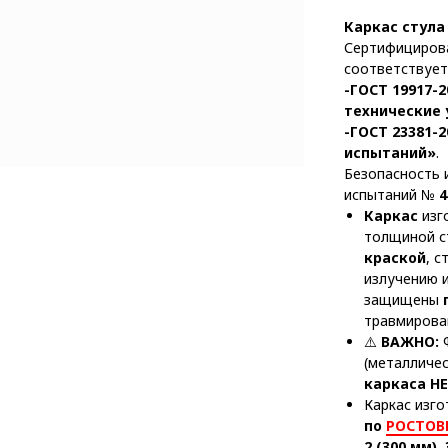
Каркас стула
Сертифициров
соответствует
-ГОСТ 19917-
технические 
-ГОСТ 23381-
испытаний»
.
Безопасность 
испытаний №
4
Каркас
изг
толщиной с
краской
, 
излучению 
защищены
травмирова
⚠️
ВАЖНО:
Ф
(металличе
каркаса Н
Каркас изго
по
РОСТОВ
2 (300 мм)
,