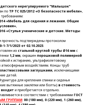
 детского нерегулируемого "Малышок"
ан по
ТР ТС 025/2012 «О безопасности мебели»
,
 требованиям:
2014 «Мебель для сидения и лежания. Общие
условия»
,
2016 «Стулья ученические и детские. Методы
и прочность подтверждены протоколом
0-1-7/1/2023 от 02.10.2023
.
отовлен из
стальной круглой трубы Ø16 мм
с
тенки
1,2 мм
, окрашен
порошковой полимерной
стойкой к истиранию, ультрафиолетовому
и атмосферным воздействиям. Концы труб
пластмассовыми заглушками
, исключающими
ние детей.
урнитура для крепления спинки и сиденья
ские вытяжные заклёпки или болты)
в стоимость
Е входит
и приобретается отдельно.
тавливается в соответствии с требованиями
ГОСТ
ЫМ ГРУППАМ
:
00 (180 мм)
,
0 (220 мм)
,
1 (260 мм)
,
3 (340 мм)
,
4 (380 мм)
.