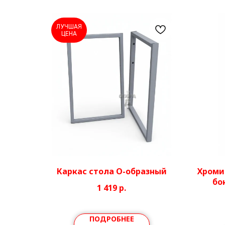
ЛУЧШАЯ
ЦЕНА
Каркас стола О-образный
Хроми
бо
1 419
р.
к
комп
ПОДРОБНЕЕ