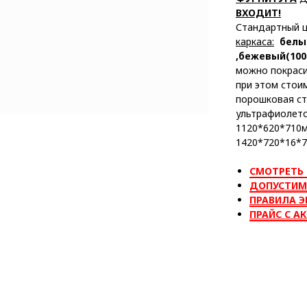
ВХОДИТ!
Стандартный 
каркаса:
белы
,бежевый(100
можно покраси
при этом стои
порошковая ст
ультрафиолето
1120*620*710мм
1420*720*16*71
СМОТРЕТЬ
ДОПУСТИМ
ПРАВИЛА Э
ПРАЙС С А