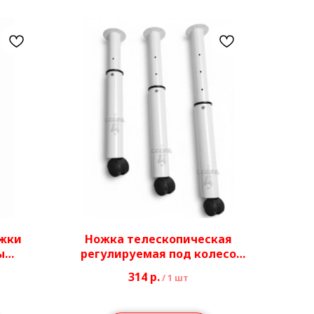
ожки
Ножка телескопическая
ы
регулируемая под колесо
Ø40/51 мм
314
р.
/
1 шт