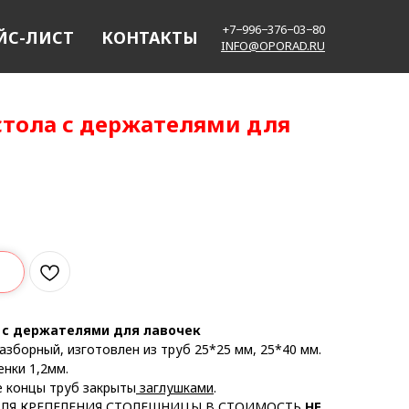
+7−996−376−03−80
ЙС-ЛИСТ
КОНТАКТЫ
INFO@OPORAD.RU
стола с держателями для
 с держателями для лавочек
азборный, изготовлен из труб 25*25 мм, 25*40 мм.
енки 1,2мм.
 концы труб закрыты
заглушками
.
ЛЯ КРЕПЕЛЕНИЯ СТОЛЕШНИЦЫ В СТОИМОСТЬ
НЕ